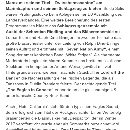
Mantz mit seinem Titel „Zwitschermaschine“ am
Marimbaphon und seinem Schlagzeug zu bieten
. Beide Solis
waren Prüfungsstücke beim Ablegen seiner D3 Ausbildung des
Landesverbandes. Eine weitere Bereicherung des ersten
Programmteiles bildete das
Schlagzeugensemble mit
Ausbilder Sebastian Riedling und das Bläserensemble
mit
Lothar Blum und Ralph Dinu-Biringer. Im zweiten Teil hatte das
große Blasorchester unter der Leitung von Ralph Dinu-Biringer
seinen Auftritt und eröffnete mit
„Seven Nation Army“
, einem
Song der amerikanischen Band „White Stripes“. Als charmante
Moderatorin begleitete Maren Kammer das breite musikalische
Spektrum in kompetenter Art und Weise, gewürzt mit viel
Hintergrundwissen, wie beim nächsten Stück „
The Lord oft the
Dance“
die Nacherzählung einer irischen Legende, die als
Tanzshow in Dublin Premiere feierte. Der nachfolgende Titel
„The Eagles in Concert“
erinnerte an die gleichnamige US-
amerikanische Country Rock Band.
Auch „ Hotel California“ steht für den typischen Eagles Sound,
dem erfolgreichsten Titel der Rockgeschichte. Einen Welterfolg
präsentierten die Blasmusiker mit „Despacito“, der im Winter
2017 veröffentlicht wurde aber als Sommerhit bezeichnet wird.
Anschließend hörte man mit
„One Moment in Time“
einen