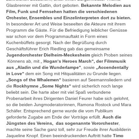
Glasbrenner mit Gattin, dort geboten.
Bekannte Melodien aus
Film, Funk und Fernsehen hatten die verschiedenen
Orchester, Ensembles und Einzelinterpreten dort zu bieten.
In besonderer Art und Weise beseelten die Akteure mit ihrem
Programm die Gäste. Für die Befriedigung leiblicher Genüsse
war schon vor dem Programmauftakt in Form eines
Kuchenbüffets gesorgt. Nach der Begrüßung durch
Geschäftsführer Erich Riedling gab das gemeinsame
Jugendorchester Dielheim-Meckesheim
gleich Proben seines
Könnens ab, mit „
Hogan‘s Heroes March“, der Filmmusik
aus „Aladin und die Wunderlampe“
, sowie
„Accendentally
in Love“
dem ein Song mit Hitqualitäten zu Grunde liegen.
„Songs of the Whalemen“
basieren auf Seemannsliedern und
die
Rockhymne „Some Nights“
wird sicherlich noch lange
beliebt sein. Die harte aber mit viel Spaß verbundene
Probenarbeit ihres Dirigenten Daniel Feurer habe sich gelohnt,
so die beiden Jungmoderatorinnen, Ramona Rostock und Mara
Schäfer. Entsprechend gerne wurde die vom Publikum
geforderte Zugabe am Ende der Vorträge erfüllt.
Auch die
Jüngsten des Vereins, das sogenannte Vororchester
,
machte seine Sache ganz toll, sehr zur Freude ihrer Ausbilderin
Jaqueline Knopf. Einen beeindruckenden Auftritt hatte
Timo