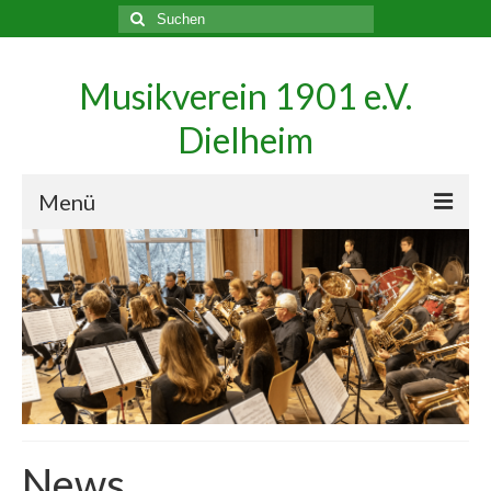
Suche
nach:
Musikverein 1901 e.V.
Dielheim
Menü
News
Mitspielen – mach doch bei uns mit!
Blasorchester
Geschäftsführung
Dirigentin
News
Geschichte