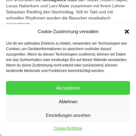
Lucas Haberkorn und Lars Maier zusammen mit ihrem Lehrer
Sebastian Riedling den Nachmittag. Voll im Takt und mit
schnellen Rhythmen wurden die Besucher musikalisch
eingestimmt.
Cookie-Zustimmung verwalten
Darauf folgten Coco Sommer, Alizée Gebhardt und Yvonne
Haberkorn mit ihrer
Darbietung auf der Klarinette
. Das Trio
Um dir ein optimales Erlebnis zu bieten, verwenden wir Technologien wie
spielte gekonnt bekannte Melodien, darunter auch ein beliebtes
Cookies, um Geräteinformationen zu speichern und/oder darauf
Thema aus Jurassic Park. Dem
Trompetenduo
von Robert
zuzugreifen. Wenn du diesen Technologien zustimmst, können wir Daten
Hapke und seinem Lehrer Ralph Dinu-Biringer folgte Roberts
wie das Surfverhalten oder eindeutige IDs auf dieser Website verarbeiten.
Wenn du deine Zustimmung nicht erteilst oder zurückziehst, können
gefühlvolles Solo, ein Walzer aus der lustigen Witwe. Den ersten
bestimmte Merkmale und Funktionen beeinträchtigt werden.
Auftritt überhaupt hatte am heutigen Nachmittag die
Bläserklasse der Leimbachtalschule
mit Moritz Beifuss, Lana
Weber, Ronja Bremer und Robert Hapke die zusammen mit
Akzeptieren
ihren Lehrern Kai Schneider und Ralph Dinu-Biringer zwei
Stücke darboten.
Ablehnen
In der darauffolgenden 10-minütigen Pause konnten sich
Zuschauer und Musiker am liebevoll bestückten Kuchenbuffet
Einstellungen ansehen
stärken, bevor es dann mit Nils Maier weiterging. Dieser
präsentierte zusammen mit seinem Lehrer Ralph sowie Kai
Cookie-Richtlinie
Schneider erst ein Stück aus Jamaika um dann mit der Hymne