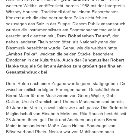
weiteren Welthit, veröffentlicht bereits 1988 mit der Interpretin
Whitney Houston. Traditionell darf bei einem Blasorchester-
Konzert auch die eine oder andere Polka nicht fehlen,
sozusagen das Salz in der Suppe. Diesem Publikumsanspruch
wurden die Instrumentalisten am Sonntagnachmittag vollauf
gerecht und glänzten mit
„Dem Böhmischen Traum“
, der
neben anderen Titeln schon öfter als Nationalhymne der
Blasmusik bezeichnet wurde. Genau wie die weltberühmte
„Ambos Polka“
, weckten die beiden Stücke besondere
Emotionen in der Kulturhalle.
Auch der Jungmusiker Robert
Hapke trug als Solist am Ambos zum großartigen finalen
Gesamteindruck bei
.
Dem Rufen nach einer Zugabe wurde gerne stattgegeben. Die
zwischenzeitlich erfolgten Ehrungen nahm Geschäftsführer
Bernd Maier für den Musikverein vor. Georg Wipfler, Gabi
Gallian, Ursula Gramlich und Thomas Mansmann sind bereits
40 Jahre im Verein, sowohl aktiv wie auch passiv. Die fördernde
Mitgliedschaft von Elisabeth Melis und Rita Rausch besteht seit
25 Jahren. Ihnen galt Dank und Anerkennung durch Bernd
Maier in besonderem Maße. Auch Helmut Spannagel vom
Bläserverband Rhein- Neckar war von Mühlhausen nach