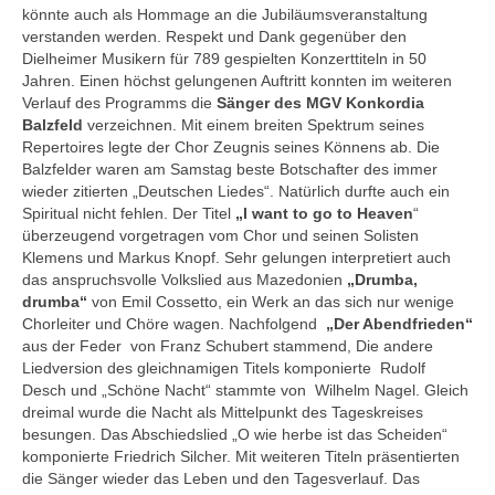
könnte auch als Hommage an die Jubiläumsveranstaltung
verstanden werden. Respekt und Dank gegenüber den
Dielheimer Musikern für 789 gespielten Konzerttiteln in 50
Jahren. Einen höchst gelungenen Auftritt konnten im weiteren
Verlauf des Programms die
Sänger des MGV Konkordia
Balzfeld
verzeichnen. Mit einem breiten Spektrum seines
Repertoires legte der Chor Zeugnis seines Könnens ab. Die
Balzfelder waren am Samstag beste Botschafter des immer
wieder zitierten „Deutschen Liedes“. Natürlich durfte auch ein
Spiritual nicht fehlen. Der Titel
„I want to go to
Heaven
“
überzeugend vorgetragen vom Chor und seinen Solisten
Klemens und Markus Knopf. Sehr gelungen interpretiert auch
das anspruchsvolle Volkslied aus Mazedonien
„Drumba,
drumba“
von Emil Cossetto, ein Werk an das sich nur wenige
Chorleiter und Chöre wagen. Nachfolgend
„Der Abendfrieden“
aus der Feder von Franz Schubert stammend, Die andere
Liedversion des gleichnamigen Titels komponierte Rudolf
Desch und „Schöne Nacht“ stammte von Wilhelm Nagel. Gleich
dreimal wurde die Nacht als Mittelpunkt des Tageskreises
besungen. Das Abschiedslied „O wie herbe ist das Scheiden“
komponierte Friedrich Silcher. Mit weiteren Titeln präsentierten
die Sänger wieder das Leben und den Tagesverlauf. Das