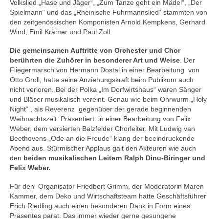
Volkslied „Hase und Jäger“, „Zum Tanze geht ein Mädel“, „Der
Spielmann“ und das „Rheinische Fuhrmannslied“ stammten von
den zeitgenössischen Komponisten Arnold Kempkens, Gerhard
Wind, Emil Krämer und Paul Zoll.
Die gemeinsamen Auftritte von Orchester und Chor
berührten die Zuhörer in besonderer Art und Weise
. Der
Fliegermarsch von Hermann Dostal in einer Bearbeitung von
Otto Groll, hatte seine Anziehungskraft beim Publikum auch
nicht verloren. Bei der Polka „Im Dorfwirtshaus“ waren Sänger
und Bläser musikalisch vereint. Genau wie beim Ohrwurm „Holy
Night“ , als Reverenz gegenüber der gerade beginnenden
Weihnachtszeit. Präsentiert in einer Bearbeitung von Felix
Weber, dem versierten Balzfelder Chorleiter. Mit Ludwig van
Beethovens „Ode an die Freude“ klang der beeindruckende
Abend aus. Stürmischer Applaus galt den Akteuren wie auch
den
beiden musikalischen Leitern Ralph Dinu-Biringer und
Felix Weber.
Für den Organisator Friedbert Grimm, der Moderatorin Maren
Kammer, dem Deko und Wirtschaftsteam hatte Geschäftsführer
Erich Riedling auch einen besonderen Dank in Form eines
Präsentes parat. Das immer wieder gerne gesungene