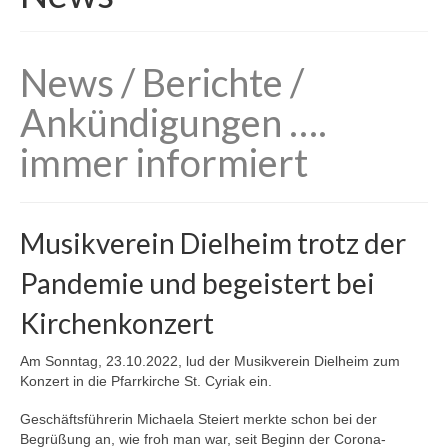
Jugendorchester
News / Berichte /
Ausbildung/Jugendarbeit
Ankündigungen ….
Ausbildungsgebühren/Ablauf
immer informiert
Bläserklasse
Instrumente
Musikverein Dielheim trotz der
D-Lehrgänge Ausbildung
Pandemie und begeistert bei
Termine
Kirchenkonzert
Unterstützen
Am Sonntag, 23.10.2022, lud der Musikverein Dielheim zum
Konzert in die Pfarrkirche St. Cyriak ein.
Geschäftsführerin Michaela Steiert merkte schon bei der
Begrüßung an, wie froh man war, seit Beginn der Corona-