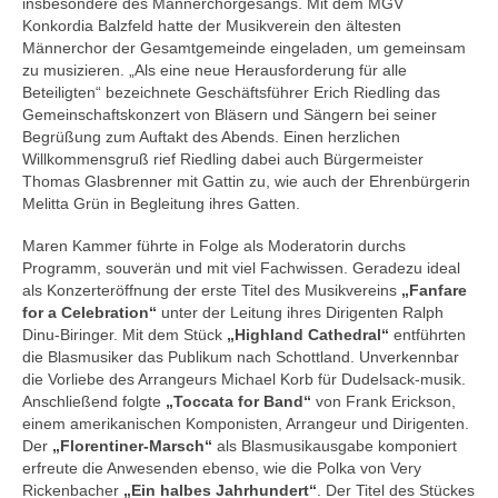
insbesondere des Männerchorgesangs. Mit dem MGV
Konkordia Balzfeld hatte der Musikverein den ältesten
Männerchor der Gesamtgemeinde eingeladen, um gemeinsam
zu musizieren. „Als eine neue Herausforderung für alle
Beteiligten“ bezeichnete Geschäftsführer Erich Riedling das
Gemeinschaftskonzert von Bläsern und Sängern bei seiner
Begrüßung zum Auftakt des Abends. Einen herzlichen
Willkommensgruß rief Riedling dabei auch Bürgermeister
Thomas Glasbrenner mit Gattin zu, wie auch der Ehrenbürgerin
Melitta Grün in Begleitung ihres Gatten.
Maren Kammer führte in Folge als Moderatorin durchs
Programm, souverän und mit viel Fachwissen. Geradezu ideal
als Konzerteröffnung der erste Titel des Musikvereins
„Fanfare
for a Celebration“
unter der Leitung ihres Dirigenten Ralph
Dinu-Biringer. Mit dem Stück
„Highland Cathedral“
entführten
die Blasmusiker das Publikum nach Schottland. Unverkennbar
die Vorliebe des Arrangeurs Michael Korb für Dudelsack-musik.
Anschließend folgte
„Toccata for Band“
von Frank Erickson,
einem amerikanischen Komponisten, Arrangeur und Dirigenten.
Der
„Florentiner-Marsch“
als Blasmusikausgabe komponiert
erfreute die Anwesenden ebenso, wie die Polka von Very
Rickenbacher
„Ein halbes Jahrhundert“
. Der Titel des Stückes