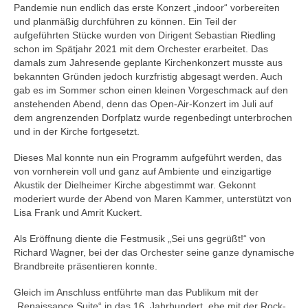
Pandemie nun endlich das erste Konzert „indoor“ vorbereiten
und planmäßig durchführen zu können. Ein Teil der
aufgeführten Stücke wurden von Dirigent Sebastian Riedling
schon im Spätjahr 2021 mit dem Orchester erarbeitet. Das
damals zum Jahresende geplante Kirchenkonzert musste aus
bekannten Gründen jedoch kurzfristig abgesagt werden. Auch
gab es im Sommer schon einen kleinen Vorgeschmack auf den
anstehenden Abend, denn das Open-Air-Konzert im Juli auf
dem angrenzenden Dorfplatz wurde regenbedingt unterbrochen
und in der Kirche fortgesetzt.
Dieses Mal konnte nun ein Programm aufgeführt werden, das
von vornherein voll und ganz auf Ambiente und einzigartige
Akustik der Dielheimer Kirche abgestimmt war. Gekonnt
moderiert wurde der Abend von Maren Kammer, unterstützt von
Lisa Frank und Amrit Kuckert.
Als Eröffnung diente die Festmusik „Sei uns gegrüßt!“ von
Richard Wagner, bei der das Orchester seine ganze dynamische
Brandbreite präsentieren konnte.
Gleich im Anschluss entführte man das Publikum mit der
„Renaissance Suite“ in das 16. Jahrhundert, ehe mit der Rock-