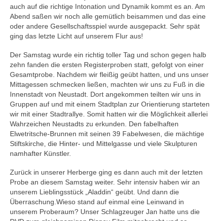
auch auf die richtige Intonation und Dynamik kommt es an. Am
Abend saßen wir noch alle gemütlich beisammen und das eine
oder andere Gesellschaftsspiel wurde ausgepackt. Sehr spät
ging das letzte Licht auf unserem Flur aus!
Der Samstag wurde ein richtig toller Tag und schon gegen halb
zehn fanden die ersten Registerproben statt, gefolgt von einer
Gesamtprobe. Nachdem wir fleißig geübt hatten, und uns unser
Mittagessen schmecken ließen, machten wir uns zu Fuß in die
Innenstadt von Neustadt. Dort angekommen teilten wir uns in
Gruppen auf und mit einem Stadtplan zur Orientierung starteten
wir mit einer Stadtrallye. Somit hatten wir die Möglichkeit allerlei
Wahrzeichen Neustadts zu erkunden. Den fabelhaften
Elwetritsche-Brunnen mit seinen 39 Fabelwesen, die mächtige
Stiftskirche, die Hinter- und Mittelgasse und viele Skulpturen
namhafter Künstler.
Zurück in unserer Herberge ging es dann auch mit der letzten
Probe an diesem Samstag weiter. Sehr intensiv haben wir an
unserem Lieblingsstück „Aladdin“ geübt. Und dann die
Überraschung.Wieso stand auf einmal eine Leinwand in
unserem Proberaum? Unser Schlagzeuger Jan hatte uns die